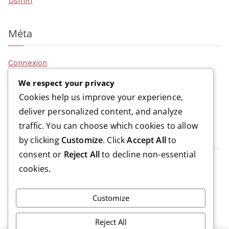
Usmm
Méta
Connexion
Flux des publications
We respect your privacy
Flux des commentaires
Cookies help us improve your experience,
Site de WordPress-FR
deliver personalized content, and analyze
traffic. You can choose which cookies to allow
USMM, c’est:
by clicking
Customize
. Click
Accept All
to
consent or
Reject All
to decline non-essential
>
2 équipes séniors
cookies.
>
1 équipe vétérans
>
plus de 100 jeunes footballeurs
Customize
>
plus de 80 années d’existence
Reject All
>
des infrastructures solides