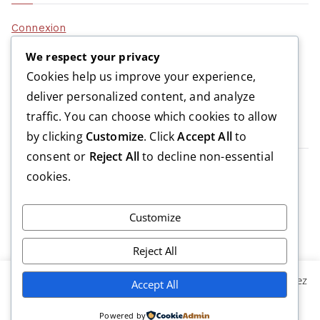
Connexion
Flux des publications
We respect your privacy
Flux des commentaires
Cookies help us improve your experience,
Site de WordPress-FR
deliver personalized content, and analyze
traffic. You can choose which cookies to allow
USMM, c’est:
by clicking
Customize
. Click
Accept All
to
consent or
Reject All
to decline non-essential
>
2 équipes séniors
cookies.
>
1 équipe vétérans
>
plus de 100 jeunes footballeurs
Customize
>
plus de 80 années d’existence
>
des infrastructures solides
Reject All
En poursuivant votre navigation sur usmm.lu, vous acceptez
…
Accept All
que des cookies soient utilisés afin d’améliorer votre
Powered by